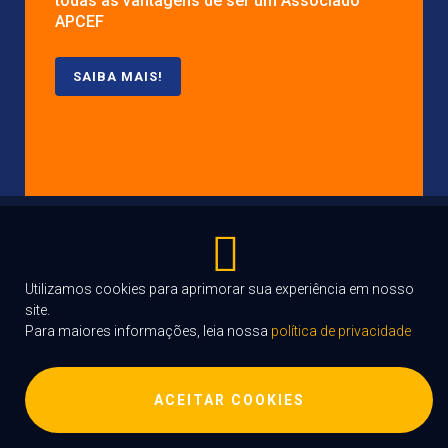
todas as vantagens de ser um Associado
APCEF
SAIBA MAIS!
COPYRIGHT©APCEFPB.ORG.BR
2004 -
2022
DESENVOLVIDO EM PARCERIA COM
Utilizamos cookies para aprimorar sua experiência em nosso
ENVOLUTE TECHNOLOGY
site.
Para maiores informações, leia nossa
política de privacidade
ACEITAR COOKIES