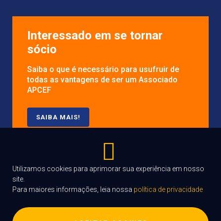
Interessado em se tornar
sócio
Saiba o que é necessário para usufruir de
todas as vantagens de ser um Associado
APCEF
SAIBA MAIS!
Utilizamos cookies para aprimorar sua experiência em nosso
site.
Para maiores informações, leia nossa
política de privacidade
COPYRIGHT©APCEFPB.ORG.BR
2004 -
2022
DESENVOLVIDO EM PARCERIA COM