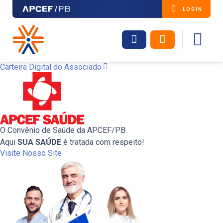
LOGIN
Faça parte da nossa
ASSEMBLEIA GERAL
Carteira Digital do Associado
Edital de Convenção
comunidade!
ORDINÁRIA
O Convênio de Saúde da APCEF/PB.
Aqui
SUA SAÚDE
é tratada com respeito!
Visite Nosso Site